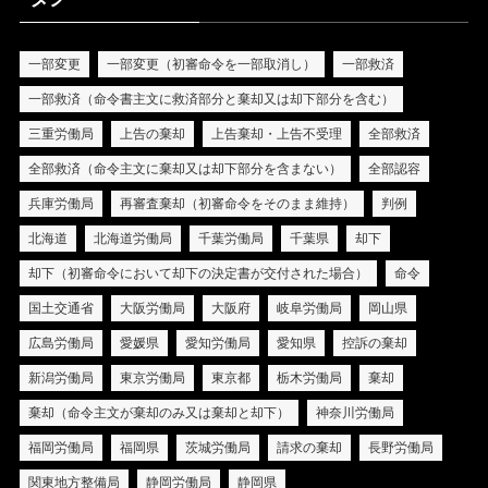
一部変更
一部変更（初審命令を一部取消し）
一部救済
一部救済（命令書主文に救済部分と棄却又は却下部分を含む）
三重労働局
上告の棄却
上告棄却・上告不受理
全部救済
全部救済（命令主文に棄却又は却下部分を含まない）
全部認容
兵庫労働局
再審査棄却（初審命令をそのまま維持）
判例
北海道
北海道労働局
千葉労働局
千葉県
却下
却下（初審命令において却下の決定書が交付された場合）
命令
国土交通省
大阪労働局
大阪府
岐阜労働局
岡山県
広島労働局
愛媛県
愛知労働局
愛知県
控訴の棄却
新潟労働局
東京労働局
東京都
栃木労働局
棄却
棄却（命令主文が棄却のみ又は棄却と却下）
神奈川労働局
福岡労働局
福岡県
茨城労働局
請求の棄却
長野労働局
関東地方整備局
静岡労働局
静岡県