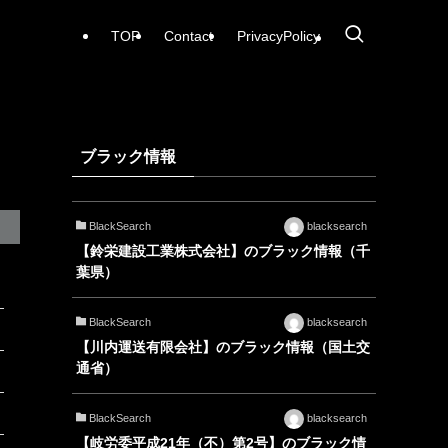
TOP
Contact
PrivacyPolicy
ブラック情報
BlackSearch
blacksearch
【鈴栄建設工業株式会社】のブラック情報（千
葉県）
BlackSearch
blacksearch
【川内運送有限会社】のブラック情報（国土交
通省）
BlackSearch
blacksearch
【岐労委平成21年（不）第2号】のブラック情