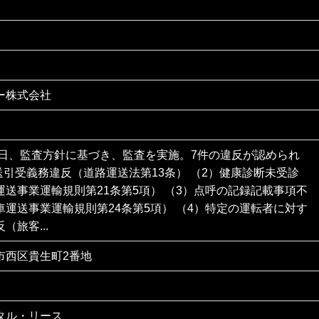
ー株式会社
22日、監査方針に基づき、監査を実施。7件の違反が認められ
送引受義務違反（道路運送法第13条） （2）健康診断未受診
運送事業運輸規則第21条第5項） （3）点呼の記録記載事項不
車運送事業運輸規則第24条第5項） （4）特定の運転者に対す
（旅客...
市西区貴生町2番地
タル・リース