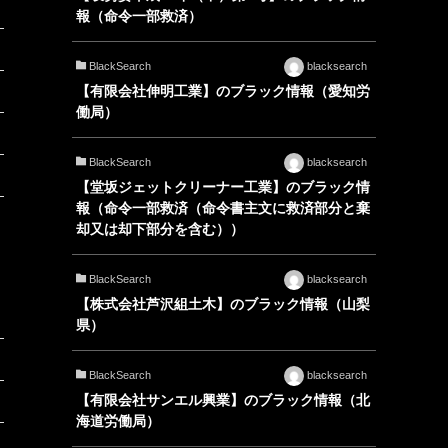
報（命令一部救済）
BlackSearch
blacksearch
【有限会社伸明工業】のブラック情報（愛知労
働局）
BlackSearch
blacksearch
【堂坂ジェットクリーナー工業】のブラック情
報（命令一部救済（命令書主文に救済部分と棄
却又は却下部分を含む））
BlackSearch
blacksearch
【株式会社芦沢組土木】のブラック情報（山梨
県）
BlackSearch
blacksearch
【有限会社サンエル興業】のブラック情報（北
海道労働局）