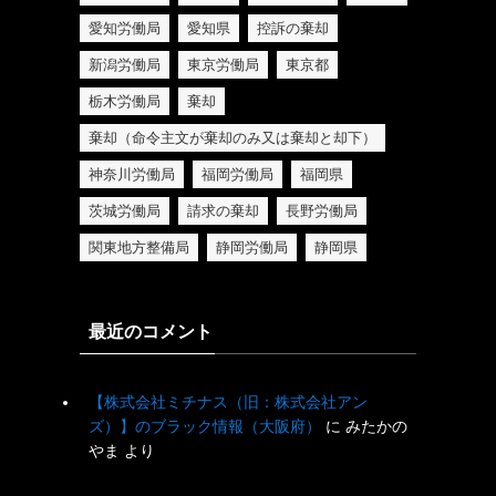
愛知労働局
愛知県
控訴の棄却
新潟労働局
東京労働局
東京都
栃木労働局
棄却
棄却（命令主文が棄却のみ又は棄却と却下）
神奈川労働局
福岡労働局
福岡県
茨城労働局
請求の棄却
長野労働局
関東地方整備局
静岡労働局
静岡県
最近のコメント
【株式会社ミチナス（旧：株式会社アン
ズ）】のブラック情報（大阪府）
に
みたかの
やま
より