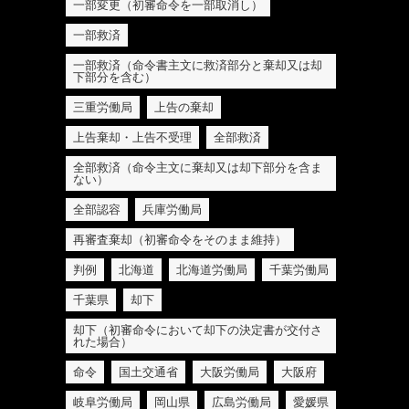
一部変更（初審命令を一部取消し）
一部救済
一部救済（命令書主文に救済部分と棄却又は却
下部分を含む）
三重労働局
上告の棄却
上告棄却・上告不受理
全部救済
全部救済（命令主文に棄却又は却下部分を含ま
ない）
全部認容
兵庫労働局
再審査棄却（初審命令をそのまま維持）
判例
北海道
北海道労働局
千葉労働局
千葉県
却下
却下（初審命令において却下の決定書が交付さ
れた場合）
命令
国土交通省
大阪労働局
大阪府
岐阜労働局
岡山県
広島労働局
愛媛県