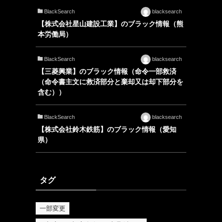
BlackSearch
blacksearch
【株式会社星山建設工業】のブラック情報（熊
本労働局）
BlackSearch
blacksearch
【三菱興業】のブラック情報（命令一部救済
（命令書主文に救済部分と棄却又は却下部分を
含む））
BlackSearch
blacksearch
【株式会社鈴木鉄筋】のブラック情報（愛知
県）
タグ
一部変更