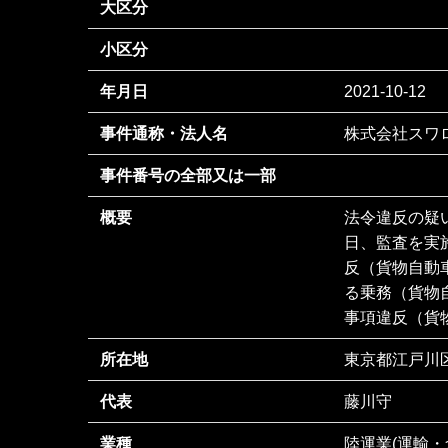
大区分
小区分
年月日
2021-10-12
事件通称・法人名
株式会社スワ
事件番号の全部又は一部
概要
法令違反の疑い
日、監査を実
反（貨物自動
る乗務（貨物
事項違反（貨物
所在地
東京都江戸川区
代表
藤川守
業種
陸運業(運輸・