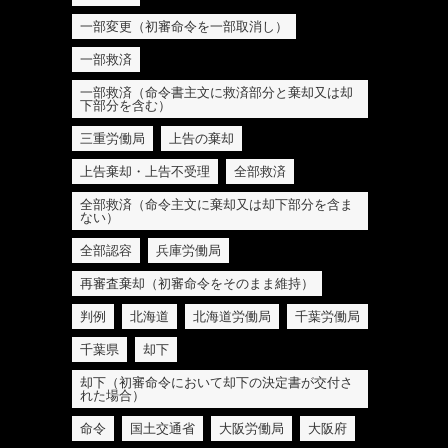
一部変更（初審命令を一部取消し）
一部救済
一部救済（命令書主文に救済部分と棄却又は却
下部分を含む）
三重労働局
上告の棄却
上告棄却・上告不受理
全部救済
全部救済（命令主文に棄却又は却下部分を含ま
ない）
全部認容
兵庫労働局
再審査棄却（初審命令をそのまま維持）
判例
北海道
北海道労働局
千葉労働局
千葉県
却下
却下（初審命令において却下の決定書が交付さ
れた場合）
命令
国土交通省
大阪労働局
大阪府