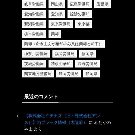
岐阜労働局
岡山県
広島労働局
愛媛県
愛知労働局
愛知県
控訴の棄却
新潟労働局
東京労働局
東京都
栃木労働局
棄却
棄却（命令主文が棄却のみ又は棄却と却下）
神奈川労働局
福岡労働局
福岡県
茨城労働局
請求の棄却
長野労働局
関東地方整備局
静岡労働局
静岡県
最近のコメント
【株式会社ミチナス（旧：株式会社アン
ズ）】のブラック情報（大阪府）
に
みたかの
やま
より