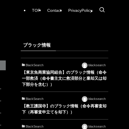
TOP
Contact
PrivacyPolicy
ブラック情報
BlackSearch
blacksearch
【東京魚商業協同組合】のブラック情報（命令
一部救済（命令書主文に救済部分と棄却又は却
下部分を含む））
BlackSearch
blacksearch
【教王護国寺】のブラック情報（命令再審査却
下（再審査申立てを却下））
BlackSearch
blacksearch