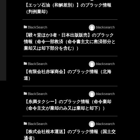
【エッソ石油（和解差別）】のブラック情報
（判例棄却）
BlackSearch
blacksearch
【駸々堂ほか3者・日本出版販売】のブラック
情報（命令一部救済（命令書主文に救済部分と
棄却又は却下部分を含む））
BlackSearch
blacksearch
【有限会社赤塚商会】のブラック情報（北海
道）
BlackSearch
blacksearch
【糸満タクシー】のブラック情報（命令棄却
（命令主文が棄却のみ又は棄却と却下））
BlackSearch
blacksearch
【株式会社根本運送】のブラック情報（国土交
通省）