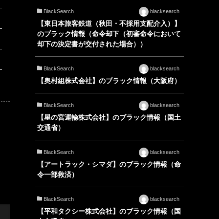
BlackSearch
blacksearch
【東日本旅客鉄道（秋田・不採用支配介入）】
のブラック情報（命令却下（初審命令において
却下の決定書が交付された場合））
BlackSearch
blacksearch
【奥村組株式会社】のブラック情報（大阪府）
BlackSearch
blacksearch
【星の宮運輸株式会社】のブラック情報（国土
交通省）
BlackSearch
blacksearch
【アートラック・シマダ】のブラック情報（命
令一部救済）
BlackSearch
blacksearch
【平和タクシー株式会社】のブラック情報（国