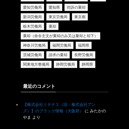
愛知労働局
愛知県
控訴の棄却
新潟労働局
東京労働局
東京都
栃木労働局
棄却
棄却（命令主文が棄却のみ又は棄却と却下）
神奈川労働局
福岡労働局
福岡県
茨城労働局
請求の棄却
長野労働局
関東地方整備局
静岡労働局
静岡県
最近のコメント
【株式会社ミチナス（旧：株式会社アン
ズ）】のブラック情報（大阪府）
に
みたかの
やま
より