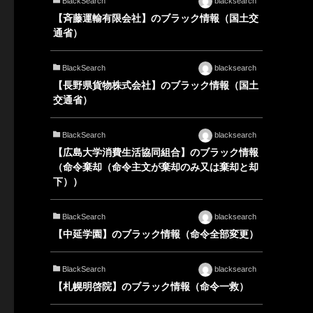
BlackSearch
blacksearch
【斉藤運輸有限会社】のブラック情報（国土交
通省）
BlackSearch
blacksearch
【長野県貨物株式会社】のブラック情報（国土
交通省）
BlackSearch
blacksearch
【広島大学消費生活協同組合】のブラック情報
（命令棄却（命令主文が棄却のみ又は棄却と却
下））
BlackSearch
blacksearch
【中延学園】のブラック情報（命令全部変更）
BlackSearch
blacksearch
【札幌明啓院】のブラック情報（命令一救）