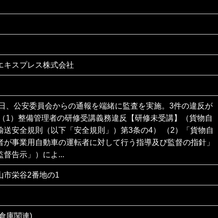
エキスプレス株式会社
29日、公安委員会からの通報を端緒に監査を実施。3件の違反が
 （1）整備管理者の研修受講義務違反【研修未受講】（貨物自
輸送安全規則（以下「安全規則」）第3条の4） （2）「貨物自
者が事業用自動車の運転者に対して行う指導及び監督の指針」
督告示」）によ...
山市栄谷2番地の1
倉庫関連)