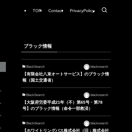
TOP
Contact
PrivacyPolicy
ブラック情報
BlackSearch
blacksearch
【有限会社八束オートサービス】のブラック情
報（国土交通省）
BlackSearch
blacksearch
【大阪府労委平成21年（不）第65号・第78
号】のブラック情報（命令一部救済）
BlackSearch
blacksearch
【ホワイトリングバス株式会社（旧：株式会社