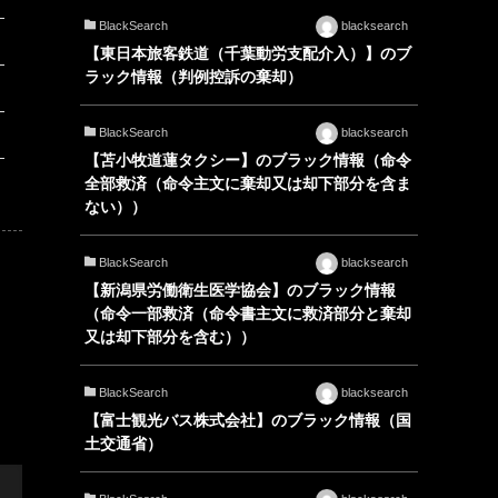
BlackSearch
blacksearch
【東日本旅客鉄道（千葉動労支配介入）】のブ
ラック情報（判例控訴の棄却）
BlackSearch
blacksearch
【苫小牧道蓮タクシー】のブラック情報（命令
全部救済（命令主文に棄却又は却下部分を含ま
ない））
BlackSearch
blacksearch
【新潟県労働衛生医学協会】のブラック情報
（命令一部救済（命令書主文に救済部分と棄却
又は却下部分を含む））
BlackSearch
blacksearch
【富士観光バス株式会社】のブラック情報（国
土交通省）