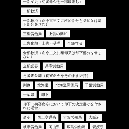
一部変更（初審命令を一部取消し）
一部救済
一部救済（命令書主文に救済部分と棄却又は却
下部分を含む）
三重労働局
上告の棄却
上告棄却・上告不受理
全部救済
全部救済（命令主文に棄却又は却下部分を含ま
ない）
全部認容
兵庫労働局
再審査棄却（初審命令をそのまま維持）
判例
北海道
北海道労働局
千葉労働局
千葉県
却下
却下（初審命令において却下の決定書が交付さ
れた場合）
命令
国土交通省
大阪労働局
大阪府
岐阜労働局
岡山県
広島労働局
愛媛県