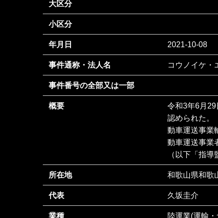
大区分
小区分
年月日
2021-10-08
事件通称・法人名
コウノイケ・
事件番号の全部又は一部
概要
令和3年6月
認められた。
動車運送事業
動車運送事業
（以下「指導監
所在地
和歌山県和歌
代表
久坂圭介
業種
陸運業(運輸・