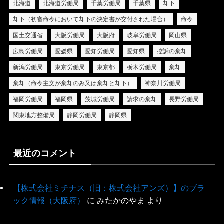
北海道
北海道労働局
千葉労働局
千葉県
却下
却下（初審命令において却下の決定書が交付された場合）
命令
国土交通省
大阪労働局
大阪府
岐阜労働局
岡山県
広島労働局
愛媛県
愛知労働局
愛知県
控訴の棄却
新潟労働局
東京労働局
東京都
栃木労働局
棄却
棄却（命令主文が棄却のみ又は棄却と却下）
神奈川労働局
福岡労働局
福岡県
茨城労働局
請求の棄却
長野労働局
関東地方整備局
静岡労働局
静岡県
最近のコメント
【株式会社ミチナス（旧：株式会社アンズ）】のブラ
ック情報（大阪府）
に
みたかのやま
より