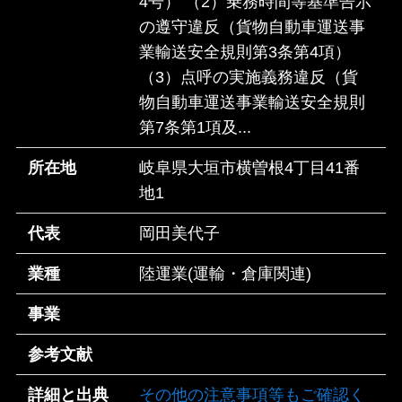
4号） （2）乗務時間等基準告示
の遵守違反（貨物自動車運送事
業輸送安全規則第3条第4項）
（3）点呼の実施義務違反（貨
物自動車運送事業輸送安全規則
第7条第1項及...
所在地
岐阜県大垣市横曽根4丁目41番
地1
代表
岡田美代子
業種
陸運業(運輸・倉庫関連)
事業
参考文献
詳細と出典
その他の注意事項等もご確認く