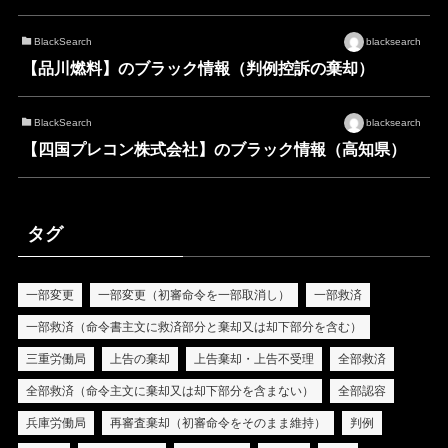
BlackSearch
blacksearch
【品川燃料】のブラック情報（判例控訴の棄却）
BlackSearch
blacksearch
【四国プレコン株式会社】のブラック情報（高知県）
タグ
一部変更
一部変更（初審命令を一部取消し）
一部救済
一部救済（命令書主文に救済部分と棄却又は却下部分を含む）
三重労働局
上告の棄却
上告棄却・上告不受理
全部救済
全部救済（命令主文に棄却又は却下部分を含まない）
全部認容
兵庫労働局
再審査棄却（初審命令をそのまま維持）
判例