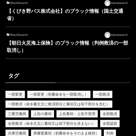
BlackSearch
blacksearch
【くびき野バス株式会社】のブラック情報（国土交通
省）
BlackSearch
blacksearch
【朝日火災海上保険】のブラック情報（判例救済の一部
取消し）
タグ
一部変更
一部変更（初審命令を一部取消し）
一部救済
一部救済（命令書主文に救済部分と棄却又は却下部分を含む）
三重労働局
上告の棄却
上告棄却・上告不受理
全部救済
全部救済（命令主文に棄却又は却下部分を含まない）
全部認容
兵庫労働局
再審査棄却（初審命令をそのまま維持）
判例