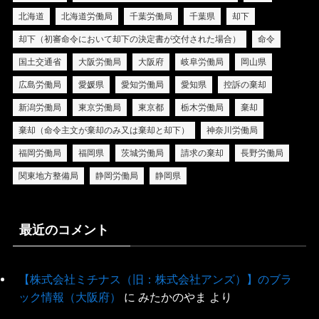
北海道
北海道労働局
千葉労働局
千葉県
却下
却下（初審命令において却下の決定書が交付された場合）
命令
国土交通省
大阪労働局
大阪府
岐阜労働局
岡山県
広島労働局
愛媛県
愛知労働局
愛知県
控訴の棄却
新潟労働局
東京労働局
東京都
栃木労働局
棄却
棄却（命令主文が棄却のみ又は棄却と却下）
神奈川労働局
福岡労働局
福岡県
茨城労働局
請求の棄却
長野労働局
関東地方整備局
静岡労働局
静岡県
最近のコメント
【株式会社ミチナス（旧：株式会社アンズ）】のブラ
ック情報（大阪府）
に
みたかのやま
より