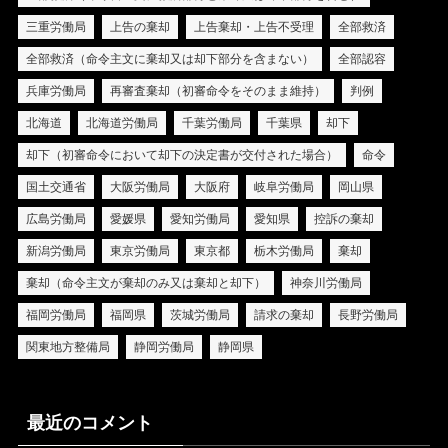
三重労働局
上告の棄却
上告棄却・上告不受理
全部救済
全部救済（命令主文に棄却又は却下部分を含まない）
全部認容
兵庫労働局
再審査棄却（初審命令をそのまま維持）
判例
北海道
北海道労働局
千葉労働局
千葉県
却下
却下（初審命令において却下の決定書が交付された場合）
命令
国土交通省
大阪労働局
大阪府
岐阜労働局
岡山県
広島労働局
愛媛県
愛知労働局
愛知県
控訴の棄却
新潟労働局
東京労働局
東京都
栃木労働局
棄却
棄却（命令主文が棄却のみ又は棄却と却下）
神奈川労働局
福岡労働局
福岡県
茨城労働局
請求の棄却
長野労働局
関東地方整備局
静岡労働局
静岡県
最近のコメント