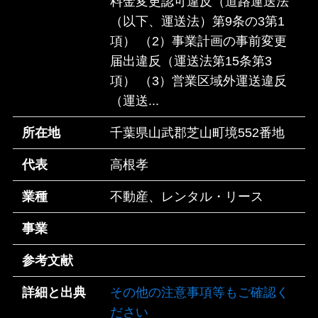
料金変更認可違反（道路運送法
（以下、運送法）第9条の3第1
項） （2）事業計画の事前変更
届出違反（運送法第15条第3
項） （3）営業区域外運送違反
（運送...
所在地
千葉県山武郡芝山町境552番地
代表
高根孝
業種
不動産、レンタル・リース
事業
参考文献
詳細と出典
その他の注意事項等もご確認く
ださい