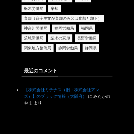
栃木労働局
棄却
棄却（命令主文が棄却のみ又は棄却と却下）
神奈川労働局
福岡労働局
福岡県
茨城労働局
請求の棄却
長野労働局
関東地方整備局
静岡労働局
静岡県
最近のコメント
【株式会社ミチナス（旧：株式会社アン
ズ）】のブラック情報（大阪府）
に
みたかの
やま
より