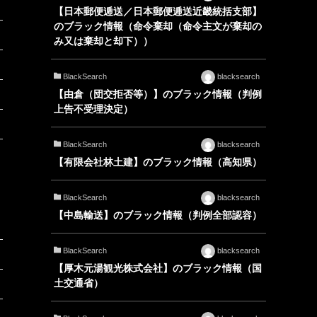
【日本郵便逓送／日本郵便逓送近畿統括支部】
のブラック情報（命令棄却（命令主文が棄却の
み又は棄却と却下））
BlackSearch
blacksearch
【由倉（団交拒否等）】のブラック情報（判例
上告不受理決定）
BlackSearch
blacksearch
【有限会社林土建】のブラック情報（高知県）
BlackSearch
blacksearch
【中島輸送】のブラック情報（判例全部認容）
BlackSearch
blacksearch
【厚木元湯観光株式会社】のブラック情報（国
土交通省）