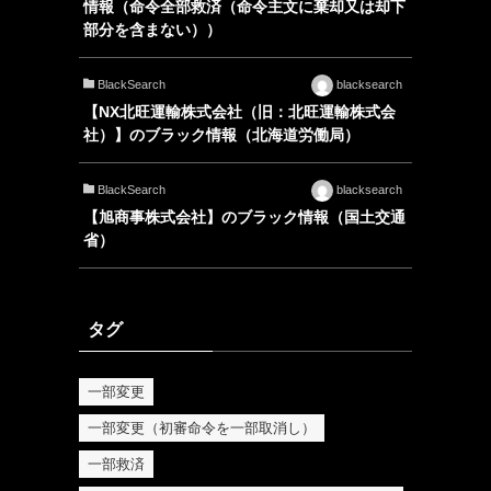
情報（命令全部救済（命令主文に棄却又は却下
部分を含まない））
BlackSearch
blacksearch
【NX北旺運輸株式会社（旧：北旺運輸株式会
社）】のブラック情報（北海道労働局）
BlackSearch
blacksearch
【旭商事株式会社】のブラック情報（国土交通
省）
タグ
一部変更
一部変更（初審命令を一部取消し）
一部救済