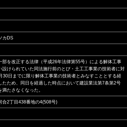
ツカDS
一部を改正する法律（平成26年法律第55号）による解体工事
い設けられていた同法施行前のとび・土工工事業の技術者に対
6月30日までに限り解体工事業の技術者とみなすこととする経
したため、同日を経過した時点において建設業法第7条第2号
を満たさなくなった。
2丁目438番地の4(508号)