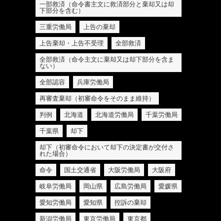
一部救済（命令書主文に救済部分と棄却又は却
下部分を含む）
三重労働局
上告の棄却
上告棄却・上告不受理
全部救済
全部救済（命令主文に棄却又は却下部分を含ま
ない）
全部認容
兵庫労働局
再審査棄却（初審命令をそのまま維持）
判例
北海道
北海道労働局
千葉労働局
千葉県
却下
却下（初審命令において却下の決定書が交付さ
れた場合）
命令
国土交通省
大阪労働局
大阪府
岐阜労働局
岡山県
広島労働局
愛媛県
愛知労働局
愛知県
控訴の棄却
新潟労働局
東京労働局
東京都