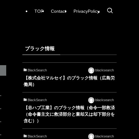
TOP
Contact
PrivacyPolicy
ブラック情報
BlackSearch
blacksearch
【株式会社マルセイ】のブラック情報（広島労
働局）
BlackSearch
blacksearch
【谷ハブ工業】のブラック情報（命令一部救済
（命令書主文に救済部分と棄却又は却下部分を
含む））
BlackSearch
blacksearch