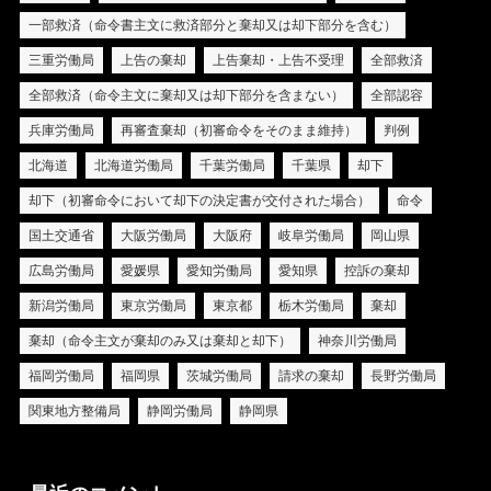
一部救済（命令書主文に救済部分と棄却又は却下部分を含む）
三重労働局
上告の棄却
上告棄却・上告不受理
全部救済
全部救済（命令主文に棄却又は却下部分を含まない）
全部認容
兵庫労働局
再審査棄却（初審命令をそのまま維持）
判例
北海道
北海道労働局
千葉労働局
千葉県
却下
却下（初審命令において却下の決定書が交付された場合）
命令
国土交通省
大阪労働局
大阪府
岐阜労働局
岡山県
広島労働局
愛媛県
愛知労働局
愛知県
控訴の棄却
新潟労働局
東京労働局
東京都
栃木労働局
棄却
棄却（命令主文が棄却のみ又は棄却と却下）
神奈川労働局
福岡労働局
福岡県
茨城労働局
請求の棄却
長野労働局
関東地方整備局
静岡労働局
静岡県