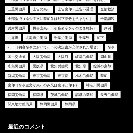
三重労働局
上告の棄却
上告棄却・上告不受理
全部救済
全部救済（命令主文に棄却又は却下部分を含まない）
全部認容
兵庫労働局
再審査棄却（初審命令をそのまま維持）
判例
北海道
北海道労働局
千葉労働局
千葉県
却下
却下（初審命令において却下の決定書が交付された場合）
命令
国土交通省
大阪労働局
大阪府
岐阜労働局
岡山県
広島労働局
愛媛県
愛知労働局
愛知県
控訴の棄却
新潟労働局
東京労働局
東京都
栃木労働局
棄却
棄却（命令主文が棄却のみ又は棄却と却下）
神奈川労働局
福岡労働局
福岡県
茨城労働局
請求の棄却
長野労働局
関東地方整備局
静岡労働局
静岡県
最近のコメント