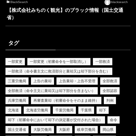
BlackSearch
blacksearch
【株式会社みちのく観光】のブラック情報（国土交通
省）
タグ
一部変更
一部変更（初審命令を一部取消し）
一部救済
一部救済（命令書主文に救済部分と棄却又は却下部分を含む）
三重労働局
上告の棄却
上告棄却・上告不受理
全部救済
全部救済（命令主文に棄却又は却下部分を含まない）
全部認容
兵庫労働局
再審査棄却（初審命令をそのまま維持）
判例
北海道
北海道労働局
千葉労働局
千葉県
却下
却下（初審命令において却下の決定書が交付された場合）
命令
国土交通省
大阪労働局
大阪府
岐阜労働局
岡山県