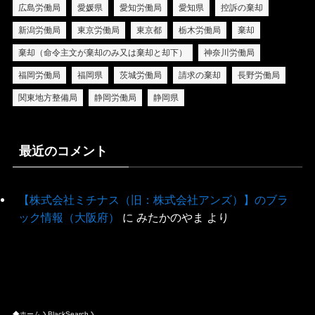
広島労働局
愛媛県
愛知労働局
愛知県
控訴の棄却
新潟労働局
東京労働局
東京都
栃木労働局
棄却
棄却（命令主文が棄却のみ又は棄却と却下）
神奈川労働局
福岡労働局
福岡県
茨城労働局
請求の棄却
長野労働局
関東地方整備局
静岡労働局
静岡県
最近のコメント
【株式会社ミチナス（旧：株式会社アンズ）】のブラ
ック情報（大阪府）
に
みたかのやま
より
ホーム
BlackSearch