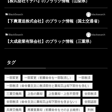
【株式会社イナバ】のブラック情報（山梨県）
BlackSearch
blacksearch
【下農運送株式会社】のブラック情報（国土交通省）
BlackSearch
blacksearch
【大成産業有限会社】のブラック情報（三重県）
タグ
一部変更
一部変更（初審命令を一部取消し）
一部救済
一部救済（命令書主文に救済部分と棄却又は却下部分を含む）
三重労働局
上告の棄却
上告棄却・上告不受理
全部救済
全部救済（命令主文に棄却又は却下部分を含まない）
全部認容
兵庫労働局
再審査棄却（初審命令をそのまま維持）
判例