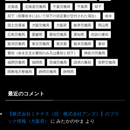
北海道
北海道労働局
千葉労働局
千葉県
却下
却下（初審命令において却下の決定書が交付された場合）
命令
国土交通省
大阪労働局
大阪府
岐阜労働局
岡山県
広島労働局
愛媛県
愛知労働局
愛知県
控訴の棄却
新潟労働局
東京労働局
東京都
栃木労働局
棄却
棄却（命令主文が棄却のみ又は棄却と却下）
神奈川労働局
福岡労働局
福岡県
茨城労働局
請求の棄却
長野労働局
関東地方整備局
静岡労働局
静岡県
最近のコメント
【株式会社ミチナス（旧：株式会社アンズ）】のブラ
ック情報（大阪府）
に
みたかのやま
より