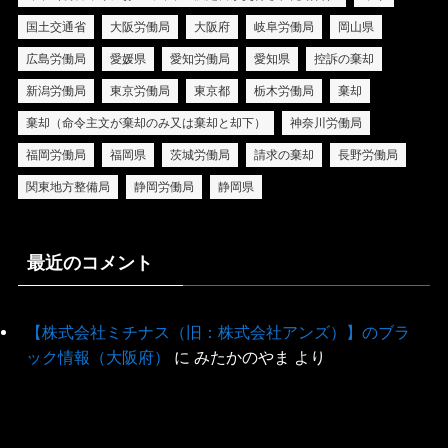
国土交通省
大阪労働局
大阪府
岐阜労働局
岡山県
広島労働局
愛媛県
愛知労働局
愛知県
控訴の棄却
新潟労働局
東京労働局
東京都
栃木労働局
棄却
棄却（命令主文が棄却のみ又は棄却と却下）
神奈川労働局
福岡労働局
福岡県
茨城労働局
請求の棄却
長野労働局
関東地方整備局
静岡労働局
静岡県
最近のコメント
【株式会社ミチナス（旧：株式会社アンズ）】のブラ
ック情報（大阪府）
に
みたかのやま
より