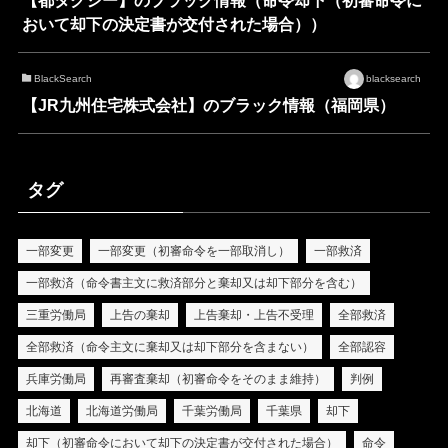
おいて却下の決定書が交付された場合））
BlackSearch
blacksearch
【JR九州住宅株式会社】のブラック情報（福岡県）
タグ
一部変更
一部変更（初審命令を一部取消し）
一部救済
一部救済（命令書主文に救済部分と棄却又は却下部分を含む）
三重労働局
上告の棄却
上告棄却・上告不受理
全部救済
全部救済（命令主文に棄却又は却下部分を含まない）
全部認容
兵庫労働局
再審査棄却（初審命令をそのまま維持）
判例
北海道
北海道労働局
千葉労働局
千葉県
却下
却下（初審命令において却下の決定書が交付された場合）
命令