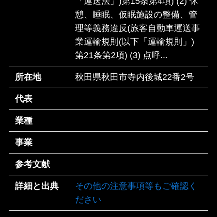
「運送法」)第15条第4項) (2) 休
憩、睡眠、仮眠施設の整備、管
理等義務違反(旅客自動車運送事
業運輸規則(以下「運輸規則」)
第21条第2項) (3) 点呼...
所在地
秋田県秋田市寺内後城22番2号
代表
業種
事業
参考文献
詳細と出典
その他の注意事項等もご確認く
ださい