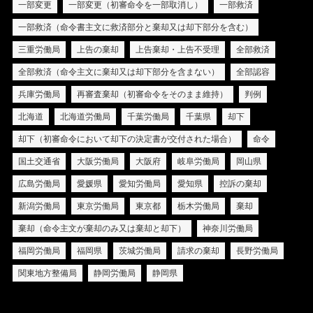
一部変更
一部変更（初審命令を一部取消し）
一部救済
一部救済（命令書主文に救済部分と棄却又は却下部分を含む）
三重労働局
上告の棄却
上告棄却・上告不受理
全部救済
全部救済（命令主文に棄却又は却下部分を含まない）
全部認容
兵庫労働局
再審査棄却（初審命令をそのまま維持）
判例
北海道
北海道労働局
千葉労働局
千葉県
却下
却下（初審命令において却下の決定書が交付された場合）
命令
国土交通省
大阪労働局
大阪府
岐阜労働局
岡山県
広島労働局
愛媛県
愛知労働局
愛知県
控訴の棄却
新潟労働局
東京労働局
東京都
栃木労働局
棄却
棄却（命令主文が棄却のみ又は棄却と却下）
神奈川労働局
福岡労働局
福岡県
茨城労働局
請求の棄却
長野労働局
関東地方整備局
静岡労働局
静岡県