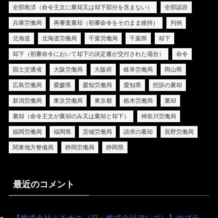
全部救済（命令主文に棄却又は却下部分を含まない）
全部認容
兵庫労働局
再審査棄却（初審命令をそのまま維持）
判例
北海道
北海道労働局
千葉労働局
千葉県
却下
却下（初審命令において却下の決定書が交付された場合）
命令
国土交通省
大阪労働局
大阪府
岐阜労働局
岡山県
広島労働局
愛媛県
愛知労働局
愛知県
控訴の棄却
新潟労働局
東京労働局
東京都
栃木労働局
棄却
棄却（命令主文が棄却のみ又は棄却と却下）
神奈川労働局
福岡労働局
福岡県
茨城労働局
請求の棄却
長野労働局
関東地方整備局
静岡労働局
静岡県
最近のコメント