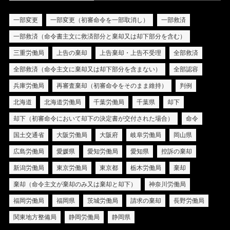
一部変更
一部変更（初審命令を一部取消し）
一部救済
一部救済（命令書主文に救済部分と棄却又は却下部分を含む）
三重労働局
上告の棄却
上告棄却・上告不受理
全部救済
全部救済（命令主文に棄却又は却下部分を含まない）
全部認容
兵庫労働局
再審査棄却（初審命令をそのまま維持）
判例
北海道
北海道労働局
千葉労働局
千葉県
却下
却下（初審命令において却下の決定書が交付された場合）
命令
国土交通省
大阪労働局
大阪府
岐阜労働局
岡山県
広島労働局
愛媛県
愛知労働局
愛知県
控訴の棄却
新潟労働局
東京労働局
東京都
栃木労働局
棄却
棄却（命令主文が棄却のみ又は棄却と却下）
神奈川労働局
福岡労働局
福岡県
茨城労働局
請求の棄却
長野労働局
関東地方整備局
静岡労働局
静岡県