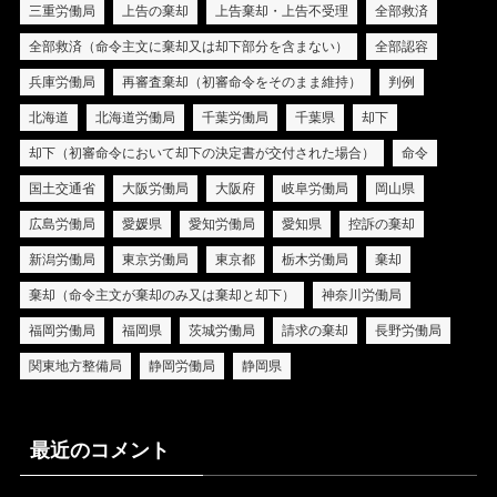
三重労働局
上告の棄却
上告棄却・上告不受理
全部救済
全部救済（命令主文に棄却又は却下部分を含まない）
全部認容
兵庫労働局
再審査棄却（初審命令をそのまま維持）
判例
北海道
北海道労働局
千葉労働局
千葉県
却下
却下（初審命令において却下の決定書が交付された場合）
命令
国土交通省
大阪労働局
大阪府
岐阜労働局
岡山県
広島労働局
愛媛県
愛知労働局
愛知県
控訴の棄却
新潟労働局
東京労働局
東京都
栃木労働局
棄却
棄却（命令主文が棄却のみ又は棄却と却下）
神奈川労働局
福岡労働局
福岡県
茨城労働局
請求の棄却
長野労働局
関東地方整備局
静岡労働局
静岡県
最近のコメント