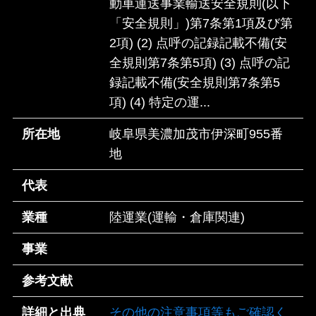
動車運送事業輸送安全規則(以下
「安全規則」)第7条第1項及び第
2項) (2) 点呼の記録記載不備(安
全規則第7条第5項) (3) 点呼の記
録記載不備(安全規則第7条第5
項) (4) 特定の運...
所在地
岐阜県美濃加茂市伊深町955番
地
代表
業種
陸運業(運輸・倉庫関連)
事業
参考文献
詳細と出典
その他の注意事項等もご確認く