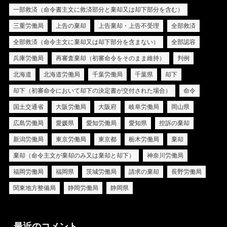
一部救済（命令書主文に救済部分と棄却又は却下部分を含む）
三重労働局
上告の棄却
上告棄却・上告不受理
全部救済
全部救済（命令主文に棄却又は却下部分を含まない）
全部認容
兵庫労働局
再審査棄却（初審命令をそのまま維持）
判例
北海道
北海道労働局
千葉労働局
千葉県
却下
却下（初審命令において却下の決定書が交付された場合）
命令
国土交通省
大阪労働局
大阪府
岐阜労働局
岡山県
広島労働局
愛媛県
愛知労働局
愛知県
控訴の棄却
新潟労働局
東京労働局
東京都
栃木労働局
棄却
棄却（命令主文が棄却のみ又は棄却と却下）
神奈川労働局
福岡労働局
福岡県
茨城労働局
請求の棄却
長野労働局
関東地方整備局
静岡労働局
静岡県
最近のコメント