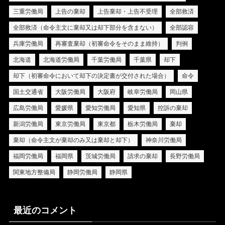
三重労働局
上告の棄却
上告棄却・上告不受理
全部救済
全部救済（命令主文に棄却又は却下部分を含まない）
全部認容
兵庫労働局
再審査棄却（初審命令をそのまま維持）
判例
北海道
北海道労働局
千葉労働局
千葉県
却下
却下（初審命令において却下の決定書が交付された場合）
命令
国土交通省
大阪労働局
大阪府
岐阜労働局
岡山県
広島労働局
愛媛県
愛知労働局
愛知県
控訴の棄却
新潟労働局
東京労働局
東京都
栃木労働局
棄却
棄却（命令主文が棄却のみ又は棄却と却下）
神奈川労働局
福岡労働局
福岡県
茨城労働局
請求の棄却
長野労働局
関東地方整備局
静岡労働局
静岡県
最近のコメント