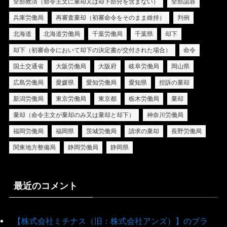
全部救済（命令主文に棄却又は却下部分を含まない）
全部認容
兵庫労働局
再審査棄却（初審命令をそのまま維持）
判例
北海道
北海道労働局
千葉労働局
千葉県
却下
却下（初審命令において却下の決定書が交付された場合）
命令
国土交通省
大阪労働局
大阪府
岐阜労働局
岡山県
広島労働局
愛媛県
愛知労働局
愛知県
控訴の棄却
新潟労働局
東京労働局
東京都
栃木労働局
棄却
棄却（命令主文が棄却のみ又は棄却と却下）
神奈川労働局
福岡労働局
福岡県
茨城労働局
請求の棄却
長野労働局
関東地方整備局
静岡労働局
静岡県
最近のコメント
【株式会社ミチナス（旧：株式会社アンズ）】のブラ