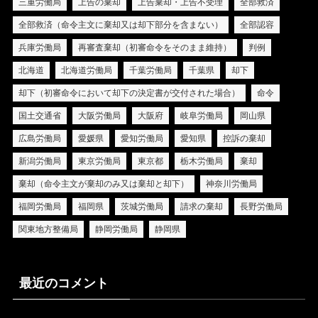
三重労働局
上告の棄却
上告棄却・上告不受理
全部救済
全部救済（命令主文に棄却又は却下部分を含まない）
全部認容
兵庫労働局
再審査棄却（初審命令をそのまま維持）
判例
北海道
北海道労働局
千葉労働局
千葉県
却下
却下（初審命令において却下の決定書が交付された場合）
命令
国土交通省
大阪労働局
大阪府
岐阜労働局
岡山県
広島労働局
愛媛県
愛知労働局
愛知県
控訴の棄却
新潟労働局
東京労働局
東京都
栃木労働局
棄却
棄却（命令主文が棄却のみ又は棄却と却下）
神奈川労働局
福岡労働局
福岡県
茨城労働局
請求の棄却
長野労働局
関東地方整備局
静岡労働局
静岡県
最近のコメント