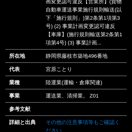
画変更認可違反【営業所】(貨物
自動車運送事業施行規則輸送(以
下「施行規則」)第2条第1項第3
号) (2) 事業計画変更認可違反
【車庫】(施行規則輸送第2条第1
項第4号) (3) 事業計画...
所在地
静岡県藤枝市築地496番地
代表
宮原ことり
業種
陸運業(運輸・倉庫関連)
事業
運送業、清掃業。 Z01
参考文献
詳細と出典
その他の注意事項等もご確認く
ださい