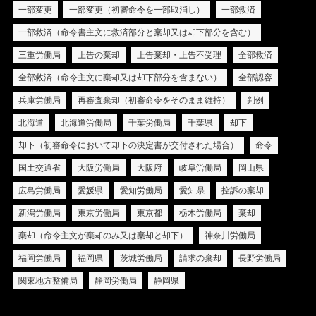
一部変更
一部変更（初審命令を一部取消し）
一部救済
一部救済（命令書主文に救済部分と棄却又は却下部分を含む）
三重労働局
上告の棄却
上告棄却・上告不受理
全部救済
全部救済（命令主文に棄却又は却下部分を含まない）
全部認容
兵庫労働局
再審査棄却（初審命令をそのまま維持）
判例
北海道
北海道労働局
千葉労働局
千葉県
却下
却下（初審命令において却下の決定書が交付された場合）
命令
国土交通省
大阪労働局
大阪府
岐阜労働局
岡山県
広島労働局
愛媛県
愛知労働局
愛知県
控訴の棄却
新潟労働局
東京労働局
東京都
栃木労働局
棄却
棄却（命令主文が棄却のみ又は棄却と却下）
神奈川労働局
福岡労働局
福岡県
茨城労働局
請求の棄却
長野労働局
関東地方整備局
静岡労働局
静岡県