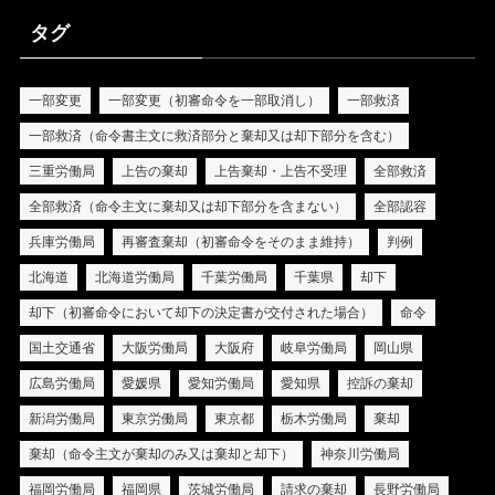
タグ
一部変更
一部変更（初審命令を一部取消し）
一部救済
一部救済（命令書主文に救済部分と棄却又は却下部分を含む）
三重労働局
上告の棄却
上告棄却・上告不受理
全部救済
全部救済（命令主文に棄却又は却下部分を含まない）
全部認容
兵庫労働局
再審査棄却（初審命令をそのまま維持）
判例
北海道
北海道労働局
千葉労働局
千葉県
却下
却下（初審命令において却下の決定書が交付された場合）
命令
国土交通省
大阪労働局
大阪府
岐阜労働局
岡山県
広島労働局
愛媛県
愛知労働局
愛知県
控訴の棄却
新潟労働局
東京労働局
東京都
栃木労働局
棄却
棄却（命令主文が棄却のみ又は棄却と却下）
神奈川労働局
福岡労働局
福岡県
茨城労働局
請求の棄却
長野労働局