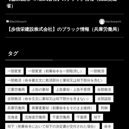
省）
BlackSearch
blacksearch
【歩信栄建設株式会社】のブラック情報（兵庫労働局）
タグ
一部変更
一部変更（初審命令を一部取消し）
一部救済
一部救済（命令書主文に救済部分と棄却又は却下部分を含む）
三重労働局
上告の棄却
上告棄却・上告不受理
全部救済
全部救済（命令主文に棄却又は却下部分を含まない）
全部認容
兵庫労働局
再審査棄却（初審命令をそのまま維持）
判例
北海道
北海道労働局
千葉労働局
千葉県
却下
却下（初審命令において却下の決定書が交付された場合）
命令