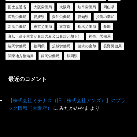
国土交通省
大阪労働局
大阪府
岐阜労働局
岡山県
広島労働局
愛媛県
愛知労働局
愛知県
控訴の棄却
新潟労働局
東京労働局
東京都
栃木労働局
棄却
棄却（命令主文が棄却のみ又は棄却と却下）
神奈川労働局
福岡労働局
福岡県
茨城労働局
請求の棄却
長野労働局
関東地方整備局
静岡労働局
静岡県
最近のコメント
【株式会社ミチナス（旧：株式会社アンズ）】のブラ
ック情報（大阪府）
に
みたかのやま
より