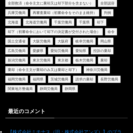
全部救済（命令主文に棄却又は却下部分を含まない）
全部認容
兵庫労働局
再審査棄却（初審命令をそのまま維持）
判例
北海道
北海道労働局
千葉労働局
千葉県
却下
却下（初審命令において却下の決定書が交付された場合）
命令
国土交通省
大阪労働局
大阪府
岐阜労働局
岡山県
広島労働局
愛媛県
愛知労働局
愛知県
控訴の棄却
新潟労働局
東京労働局
東京都
栃木労働局
棄却
棄却（命令主文が棄却のみ又は棄却と却下）
神奈川労働局
福岡労働局
福岡県
茨城労働局
請求の棄却
長野労働局
関東地方整備局
静岡労働局
静岡県
最近のコメント
【株式会社ミチナス（旧：株式会社アンズ）】のブラ