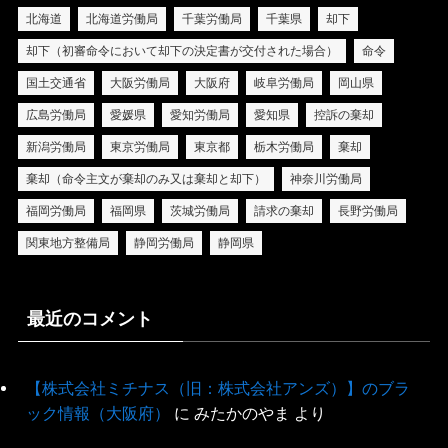
北海道
北海道労働局
千葉労働局
千葉県
却下
却下（初審命令において却下の決定書が交付された場合）
命令
国土交通省
大阪労働局
大阪府
岐阜労働局
岡山県
広島労働局
愛媛県
愛知労働局
愛知県
控訴の棄却
新潟労働局
東京労働局
東京都
栃木労働局
棄却
棄却（命令主文が棄却のみ又は棄却と却下）
神奈川労働局
福岡労働局
福岡県
茨城労働局
請求の棄却
長野労働局
関東地方整備局
静岡労働局
静岡県
最近のコメント
【株式会社ミチナス（旧：株式会社アンズ）】のブラ
ック情報（大阪府）
に
みたかのやま
より