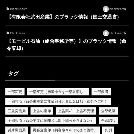
BlackSearch
blacksearch
【有限会社武田産業】のブラック情報（国土交通省）
BlackSearch
blacksearch
【モービル石油（組合事務所等）】のブラック情報（命
令棄却）
タグ
一部変更
一部変更（初審命令を一部取消し）
一部救済
一部救済（命令書主文に救済部分と棄却又は却下部分を含む）
三重労働局
上告の棄却
上告棄却・上告不受理
全部救済
全部救済（命令主文に棄却又は却下部分を含まない）
全部認容
兵庫労働局
再審査棄却（初審命令をそのまま維持）
判例