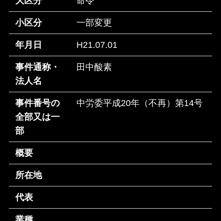
大区分
命令
小区分
一部変更
年月日
H21.07.01
事件通称・
田中酸素
法人名
事件番号の
中労委平成20年（不再）第14号
全部又は一
部
概要
所在地
代表
業種