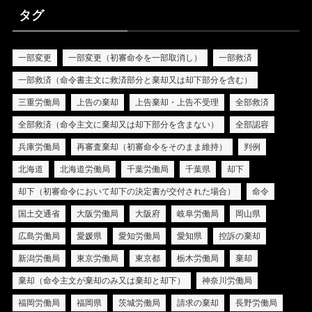
タグ
一部変更
一部変更（初審命令を一部取消し）
一部救済
一部救済（命令書主文に救済部分と棄却又は却下部分を含む）
三重労働局
上告の棄却
上告棄却・上告不受理
全部救済
全部救済（命令主文に棄却又は却下部分を含まない）
全部認容
兵庫労働局
再審査棄却（初審命令をそのまま維持）
判例
北海道
北海道労働局
千葉労働局
千葉県
却下
却下（初審命令において却下の決定書が交付された場合）
命令
国土交通省
大阪労働局
大阪府
岐阜労働局
岡山県
広島労働局
愛媛県
愛知労働局
愛知県
控訴の棄却
新潟労働局
東京労働局
東京都
栃木労働局
棄却
棄却（命令主文が棄却のみ又は棄却と却下）
神奈川労働局
福岡労働局
福岡県
茨城労働局
請求の棄却
長野労働局