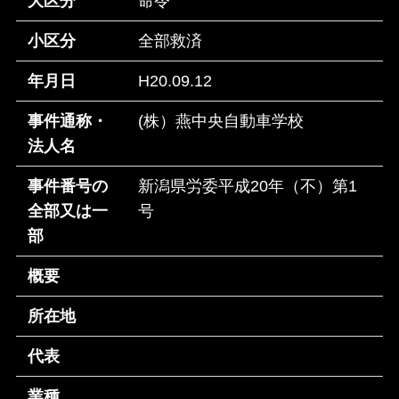
大区分
命令
小区分
全部救済
年月日
H20.09.12
事件通称・
(株）燕中央自動車学校
法人名
事件番号の
新潟県労委平成20年（不）第1
全部又は一
号
部
概要
所在地
代表
業種