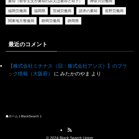
棄却（命令主文が棄却のみ又は棄却と却下）
神奈川労働局
福岡労働局
福岡県
茨城労働局
請求の棄却
長野労働局
関東地方整備局
静岡労働局
静岡県
最近のコメント
【株式会社ミチナス（旧：株式会社アンズ）】のブラ
ック情報（大阪府）
に
みたかのやま
より
ホーム
BlackSearch
©
2024 Black Search Union