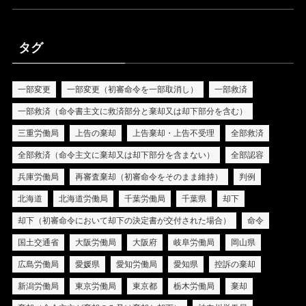
タグ
一部変更
一部変更（初審命令を一部取消し）
一部救済
一部救済（命令書主文に救済部分と棄却又は却下部分を含む）
三重労働局
上告の棄却
上告棄却・上告不受理
全部救済
全部救済（命令主文に棄却又は却下部分を含まない）
全部認容
兵庫労働局
再審査棄却（初審命令をそのまま維持）
判例
北海道
北海道労働局
千葉労働局
千葉県
却下
却下（初審命令において却下の決定書が交付された場合）
命令
国土交通省
大阪労働局
大阪府
岐阜労働局
岡山県
広島労働局
愛媛県
愛知労働局
愛知県
控訴の棄却
新潟労働局
東京労働局
東京都
栃木労働局
棄却