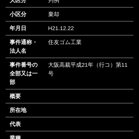
大区分
判例
小区分
棄却
年月日
H21.12.22
事件通称・
住友ゴム工業
法人名
事件番号の
大阪高裁平成21年（行コ）第11
全部又は一
号
部
概要
所在地
代表
業種