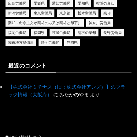
広島労働局
愛媛県
愛知労働局
愛知県
控訴の棄却
新潟労働局
東京労働局
東京都
栃木労働局
棄却
棄却（命令主文が棄却のみ又は棄却と却下）
神奈川労働局
福岡労働局
福岡県
茨城労働局
請求の棄却
長野労働局
関東地方整備局
静岡労働局
静岡県
最近のコメント
【株式会社ミチナス（旧：株式会社アンズ）】のブラ
ック情報（大阪府）
に
みたかのやま
より
ホーム
BlackSearch