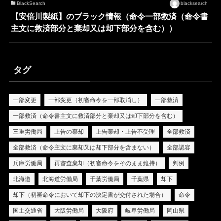
BlackSearch
blacksearch
【安倍川製紙】のブラック情報（命令一部救済（命令書
主文に救済部分と棄却又は却下部分を含む））
タグ
一部変更
一部変更（初審命令を一部取消し）
一部救済
一部救済（命令書主文に救済部分と棄却又は却下部分を含む）
三重労働局
上告の棄却
上告棄却・上告不受理
全部救済
全部救済（命令主文に棄却又は却下部分を含まない）
全部認容
兵庫労働局
再審査棄却（初審命令をそのまま維持）
判例
北海道
北海道労働局
千葉労働局
千葉県
却下
却下（初審命令において却下の決定書が交付された場合）
命令
国土交通省
大阪労働局
大阪府
岐阜労働局
岡山県