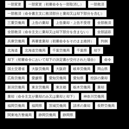
一部変更
一部変更（初審命令を一部取消し）
一部救済
一部救済（命令書主文に救済部分と棄却又は却下部分を含む）
三重労働局
上告の棄却
上告棄却・上告不受理
全部救済
全部救済（命令主文に棄却又は却下部分を含まない）
全部認容
兵庫労働局
再審査棄却（初審命令をそのまま維持）
判例
北海道
北海道労働局
千葉労働局
千葉県
却下
却下（初審命令において却下の決定書が交付された場合）
命令
国土交通省
大阪労働局
大阪府
岐阜労働局
岡山県
広島労働局
愛媛県
愛知労働局
愛知県
控訴の棄却
新潟労働局
東京労働局
東京都
栃木労働局
棄却
棄却（命令主文が棄却のみ又は棄却と却下）
神奈川労働局
福岡労働局
福岡県
茨城労働局
請求の棄却
長野労働局
関東地方整備局
静岡労働局
静岡県