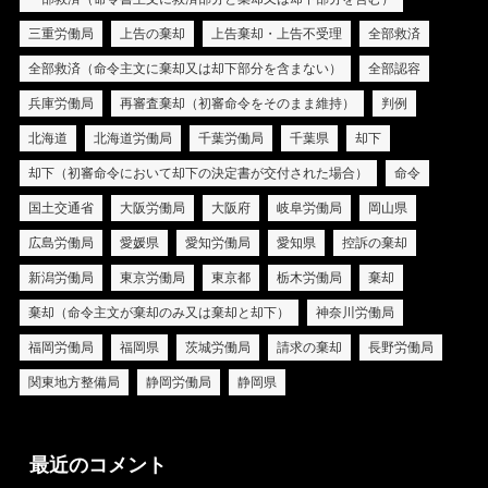
三重労働局
上告の棄却
上告棄却・上告不受理
全部救済
全部救済（命令主文に棄却又は却下部分を含まない）
全部認容
兵庫労働局
再審査棄却（初審命令をそのまま維持）
判例
北海道
北海道労働局
千葉労働局
千葉県
却下
却下（初審命令において却下の決定書が交付された場合）
命令
国土交通省
大阪労働局
大阪府
岐阜労働局
岡山県
広島労働局
愛媛県
愛知労働局
愛知県
控訴の棄却
新潟労働局
東京労働局
東京都
栃木労働局
棄却
棄却（命令主文が棄却のみ又は棄却と却下）
神奈川労働局
福岡労働局
福岡県
茨城労働局
請求の棄却
長野労働局
関東地方整備局
静岡労働局
静岡県
最近のコメント