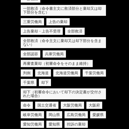
一部救済（命令書主文に救済部分と棄却又は却
下部分を含む）
三重労働局
上告の棄却
上告棄却・上告不受理
全部救済
全部救済（命令主文に棄却又は却下部分を含ま
ない）
全部認容
兵庫労働局
再審査棄却（初審命令をそのまま維持）
判例
北海道
北海道労働局
千葉労働局
千葉県
却下
却下（初審命令において却下の決定書が交付さ
れた場合）
命令
国土交通省
大阪労働局
大阪府
岐阜労働局
岡山県
広島労働局
愛媛県
愛知労働局
愛知県
控訴の棄却