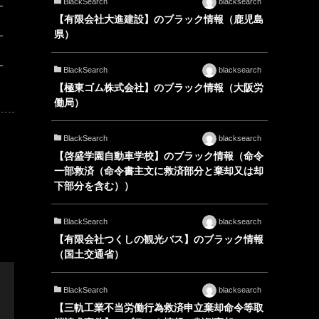
BlackSearch
blacksearch
【有限会社大進建設】のブラック情報（鹿児島
県）
BlackSearch
blacksearch
【極東ゴム株式会社】のブラック情報（大阪労
働局）
BlackSearch
blacksearch
【啓盛学園自動車学校】のブラック情報（命令
一部救済（命令書主文に救済部分と棄却又は却
下部分を含む））
BlackSearch
blacksearch
【有限会社つくしの観光バス】のブラック情報
（国土交通省）
BlackSearch
blacksearch
【三軌工業不当労働行為救済申立棄却命令等取