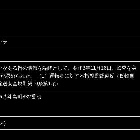
ハラ
いがある旨の情報を端緒として、令和3年11月16日、監査を実
反が認められた。 （1）運転者に対する指導監督違反（貨物自
輸送安全規則第10条第1項）
八斗島町832番地
ス)