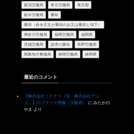
新潟労働局
東京労働局
東京都
栃木労働局
棄却
棄却（命令主文が棄却のみ又は棄却と却下）
神奈川労働局
福岡労働局
福岡県
茨城労働局
請求の棄却
長野労働局
関東地方整備局
静岡労働局
静岡県
最近のコメント
【株式会社ミチナス（旧：株式会社アン
ズ）】のブラック情報（大阪府）
に
みたかの
やま
より