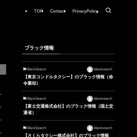
TOP
Contact
PrivacyPolicy
ブラック情報
BlackSearch
blacksearch
【東京コンドルタクシー】のブラック情報（命
令棄却）
BlackSearch
blacksearch
【富士交通株式会社】のブラック情報（国土交
通省）
BlackSearch
blacksearch
【さくらタクシー株式会社】のブラック情報