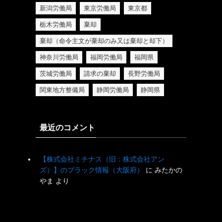
新潟労働局
東京労働局
東京都
栃木労働局
棄却
棄却（命令主文が棄却のみ又は棄却と却下）
神奈川労働局
福岡労働局
福岡県
茨城労働局
請求の棄却
長野労働局
関東地方整備局
静岡労働局
静岡県
最近のコメント
【株式会社ミチナス（旧：株式会社アン
ズ）】のブラック情報（大阪府）
に
みたかの
やま
より