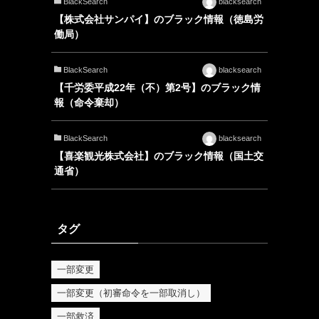
BlackSearch
blacksearch
【株式会社サンパイ】のブラック情報（徳島労
働局）
BlackSearch
blacksearch
【千労委平成22年（不）第2号】のブラック情
報（命令棄却）
BlackSearch
blacksearch
【喜楽観光株式会社】のブラック情報（国土交
通省）
タグ
一部変更
一部変更（初審命令を一部取消し）
一部救済