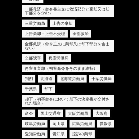
一部救済（命令書主文に救済部分と棄却又は却
下部分を含む）
三重労働局
上告の棄却
上告棄却・上告不受理
全部救済
全部救済（命令主文に棄却又は却下部分を含ま
ない）
全部認容
兵庫労働局
再審査棄却（初審命令をそのまま維持）
判例
北海道
北海道労働局
千葉労働局
千葉県
却下
却下（初審命令において却下の決定書が交付さ
れた場合）
命令
国土交通省
大阪労働局
大阪府
岐阜労働局
岡山県
広島労働局
愛媛県
愛知労働局
愛知県
控訴の棄却