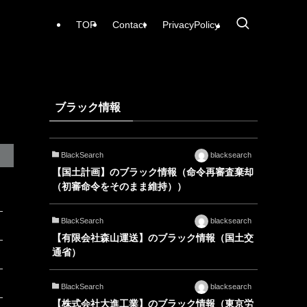
TOP
Contact
PrivacyPolicy
ブラック情報
BlackSearch
blacksearch
【国土計画】のブラック情報（命令再審査棄却
（初審命令をそのまま維持））
BlackSearch
blacksearch
【有限会社森山運送】のブラック情報（国土交
通省）
BlackSearch
blacksearch
【株式会社大進工業】のブラック情報（東京労